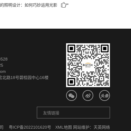
的照明设计：如何巧妙运用光影
528
25
com
北路18号碧桂园中心16楼
百度
友情链接
东莞展厅设计公司
公司
粤ICP备2022101620号
XML地图
网站维护：
天英网络