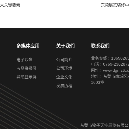
大关键要素
东莞展览装修中
多媒体应用
关于我们
联系我们
业务专线：13650263
电子沙盘
公司简介
电话：0769-230287
液晶拼接屏
公司环境
网址：www.dgmztk.
地址：东莞市南城区宏
异形显示屏
企业文化
1603室
发展历程
东莞市牧子天空展览有限