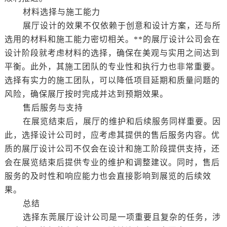
材料选择与施工能力
展厅设计的效果不仅依赖于创意和设计方案，还与所
选用的材料和施工能力密切相关。**的展厅设计公司会在
设计阶段就考虑材料的选择，确保在美观与实用之间达到
平衡。此外，其施工团队的专业性和执行力也非常重要。
选择有实力的施工团队，可以降低项目延期和质量问题的
风险，确保展厅按时完成并达到预期效果。
售后服务与支持
在展览结束后，展厅的维护和后续服务同样重要。因
此，选择设计公司时，应考虑其提供的售后服务内容。优
质的展厅设计公司不仅会在设计和施工阶段提供支持，还
会在展览结束后提供专业的维护和调整建议。同时，售后
服务的及时性和响应能力也会直接影响到展览的后续效
果。
总结
选择东莞展厅设计公司是一项重要且复杂的任务，涉