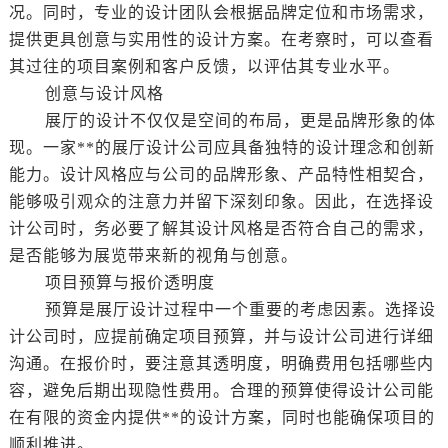
况。同时，专业的设计团队会根据品牌定位和市场需求，
提供更具创意与实用性的设计方案。在考察时，可以查看
其过往的项目案例和客户反馈，以评估其专业水平。
创意与设计风格
展厅的设计不仅仅是空间的布局，更是品牌形象的体
现。一家**的展厅设计公司应具备独特的设计理念和创新
能力。设计风格应与公司的品牌形象、产品特性相契合，
能够吸引观众的注意力并留下深刻印象。因此，在选择设
计公司时，务必要了解其设计风格是否符合自己的需求，
是否能够为展览带来新的视角与创意。
项目预算与报价透明度
预算是展厅设计过程中一个重要的考虑因素。选择设
计公司时，应提前确定项目预算，并与设计公司进行详细
沟通。在报价时，要注意其透明度，明确费用包括哪些内
容，避免后期出现隐性费用。合理的预算使得设计公司能
在有限的资金内提供**的设计方案，同时也能确保项目的
顺利推进。