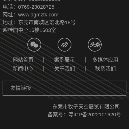
电话：0769-23028725
网址：www.dgmztk.com
地址：东莞市南城区宏北路18号
碧桂园中心16楼1603室
网站首页
案例展示
多媒体应用
新闻中心
关于我们
联系我们
百度
友情链接
东莞展厅设计公司
东莞市牧子天空展览有限公司
备案号：
粤ICP备2022101620号