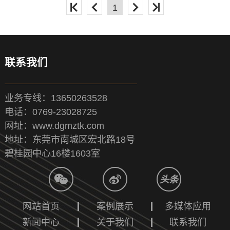
1
联系我们
业务专线：13650263528
电话：0769-23028725
网址：www.dgmztk.com
地址：东莞市南城区宏北路18号
碧桂园中心16楼1603室
网站首页
案例展示
多媒体应用
新闻中心
关于我们
联系我们